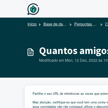
Avançar para o conteúdo principal
Início
Base de dados de conhecimento
Perguntas Frequentes
Co
Quantos amigos
Modificado em Mon, 12 Dez, 2022 às 1
Partilhe o seu
URL de referências
as vezes que entend
Mas atenção, certifique-se que você tem uma conta r
seus convidados não vão conseguir utilizar o descon