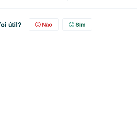
oi útil?
Não
Sim