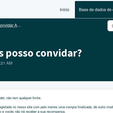
Início
Base de dados de
nvidar Amigos
 posso convidar?
0:21 AM
er, não tem qualquer limite.
egistada no nosso site com pelo menos uma compra finalizada, de outro mod
to e vocês não irá receber a sua recompensa.