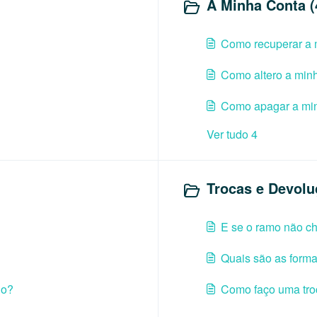
A Minha Conta (
Como recuperar a
Como altero a min
Como apagar a mi
Ver tudo 4
Trocas e Devolu
E se o ramo não c
Quais são as form
do?
Como faço uma tro