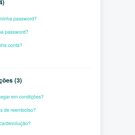
4)
 minha password?
ha password?
nha conta?
ções (3)
hegar em condições?
as de reembolso?
ca/devolução?