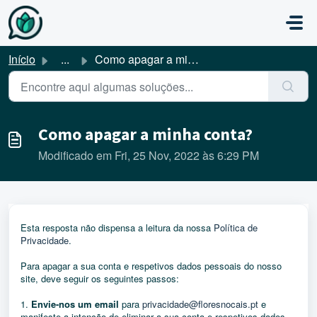
Avançar para o conteúdo principal
Início
...
Como apagar a minha conta?
Como apagar a minha conta?
Modificado em Fri, 25 Nov, 2022 às 6:29 PM
Esta resposta não dispensa a leitura da nossa
Política de
Privacidade
.
Para apagar a sua conta e respetivos dados pessoais do nosso
site, deve seguir os seguintes passos:
1.
Envie-nos um email
para
privacidade@floresnocais.pt
e
manifeste a intenção de eliminar a sua conta e respetivos dados