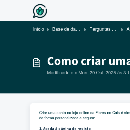
Avançar para o conteúdo principal
Início
Base de dados de conhecimento
Perguntas Frequentes
A
Como criar uma
Modificado em Mon, 20 Out, 2025 às 3:
Criar uma conta na loja online da Flores no Cais é 
de forma personalizada e segura:
1. Aceda à página de registo