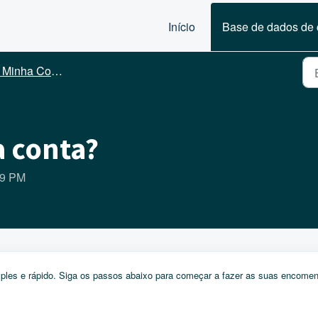
Início
Base de dados de
 Minha Conta
 conta?
19 PM
simples e rápido. Siga os passos abaixo para começar a fazer as suas encome